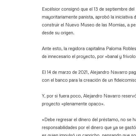
Excélsior consignó que el 13 de septiembre de
mayoritariamente panista, aprobó la iniciativ
construir el Nuevo Museo de las Momias, a pes
desde su origen.
Ante esto, la regidora capitalina Paloma Roble
de innecesario el proyecto, por «banal y frívolo
El 14 de marzo de 2021, Alejandro Navarro pagó
con el banco para la creación de un fideicomis
Y, por si fuera poco, Alejandro Navarro reservó
proyecto «plenamente opaco».
«Debe regresar el dinero del préstamo, no se ha
responsabilidades por el dinero que ya se gast
es quien impulsó un capricho, pensando que so