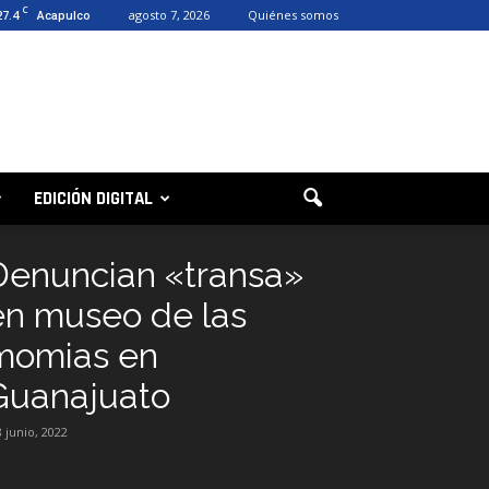
C
27.4
agosto 7, 2026
Quiénes somos
Acapulco
EDICIÓN DIGITAL
Denuncian «transa»
en museo de las
momias en
Guanajuato
8 junio, 2022