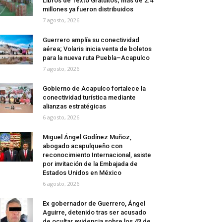
Libros de Texto Gratuitos; más de 2.4
millones ya fueron distribuidos
7 agosto, 2026
Guerrero amplía su conectividad
aérea; Volaris inicia venta de boletos
para la nueva ruta Puebla–Acapulco
7 agosto, 2026
Gobierno de Acapulco fortalece la
conectividad turística mediante
alianzas estratégicas
6 agosto, 2026
Miguel Ángel Godínez Muñoz,
abogado acapulqueño con
reconocimiento Internacional, asiste
por invitación de la Embajada de
Estados Unidos en México
6 agosto, 2026
Ex gobernador de Guerrero, Ángel
Aguirre, detenido tras ser acusado
de ocultar evidencia sobre los 43 de