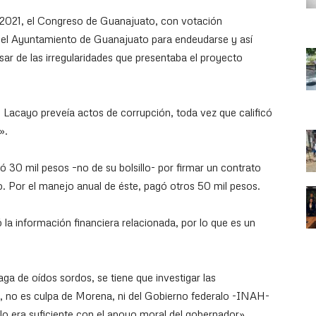
l 2021, el Congreso de Guanajuato, con votación
a del Ayuntamiento de Guanajuato para endeudarse y así
ar de las irregularidades que presentaba el proyecto
s Lacayo preveía actos de corrupción, toda vez que calificó
».
 30 mil pesos –no de su bolsillo- por firmar un contrato
o. Por el manejo anual de éste, pagó otros 50 mil pesos.
 la información financiera relacionada, por lo que es un
ga de oídos sordos, se tiene que investigar las
ó, no es culpa de Morena, ni del Gobierno federalo -INAH-
lo era suficiente con el apoyo moral del gobernador»,