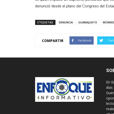
denunció desde el plano del Congreso del Esta
ETIQUETAS
DENUNCIA
GUANAJUATO
MOMIA
COMPARTIR
Facebook
Twit
SO
En E
días
Guer
opor
lect
real