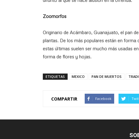
difunto al que se hace alusión en la ofrenda.
Zoomorfos
Originario de Acámbaro, Guanajuato, el pan de
plantas. De los más populares están en forma d
estas últimas suelen ser mucho más usadas en 
forma de flores y hojas.
ETIQUETAS
MEXICO
PAN DE MUERTOS
TRADI
COMPARTIR
Facebook
Twit
SO