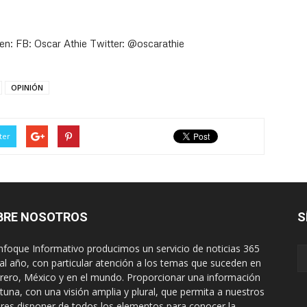
en: FB: Oscar Athie Twitter: @oscarathie
OPINIÓN
ter
BRE NOSOTROS
S
nfoque Informativo producimos un servicio de noticias 365
 al año, con particular atención a los temas que suceden en
rero, México y en el mundo. Proporcionar una información
tuna, con una visión amplia y plural, que permita a nuestros
ores disponer de todos los elementos para conocer la