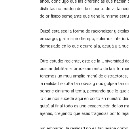
años, concluyó que las diferencias que hacían q
distintas no existen desde el punto de vista ne
dolor físico semejante que tiene la misma estru
Quizá esta sea la forma de racionalizar y explic
embargo, y al mismo tiempo, solemos interiori
demasiado en lo que ocurre allá, acuyá y a nue
Otro estudio reciente, este de la Universidad de
buscar debilitar el procesamiento de la informa
tenemos un muy amplio menú de distractores, 
la realidad resulta tan obvia y nos golpea tan
ponerle cinismo al tema, pensando que lo que 
lo que nos sucede aquí en corto en nuestro día 
quizá al final todo es una exageración de los 
ajenas, creyendo que esas tragedias por lo leja
Sin embargo, la realidad no es tan lejana como