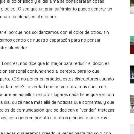
ue el dolor físico y el del alma se consideraran cosas
urológico. O sea que un gran sufrimiento puede generar un
ctura funcional en el cerebro.
ar el porque nos solidarizamos con el dolor de otros, sin
zarnos dentro de nuestro caparazón para no pensar
stro alrededor.
 Londres, nos dice que lo mejor para reducir el dolor, es
ción sensorial confundiendo al cerebro, para lo que
pero, ¿Cómo poner en práctica estos distractores cuando
 directamente? La verdad que no veo otra más que la de
ocurre en aquellos remotos lugares nada tiene que ver con
a día, quizá nada más allá de noticias que comentar, y que
medios de comunicación que se dedican a “vender” tristezas
nas, solo ocurren por allá y a otros y nunca a nosotros.
 a veces quisieramos creerlo, a veces basta tan solo con