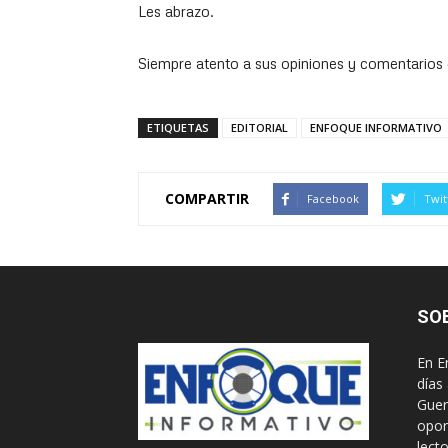
Les abrazo.
Siempre atento a sus opiniones y comentarios 
ETIQUETAS
EDITORIAL
ENFOQUE INFORMATIVO
COMPARTIR
Facebook
Twit
SO
En E
días
Guer
opor
lect