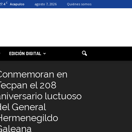
C
27.4
agosto 7, 2026
Quiénes somos
Acapulco
EDICIÓN DIGITAL
Conmemoran en
Tecpan el 208
aniversario luctuoso
del General
Hermenegildo
Galeana