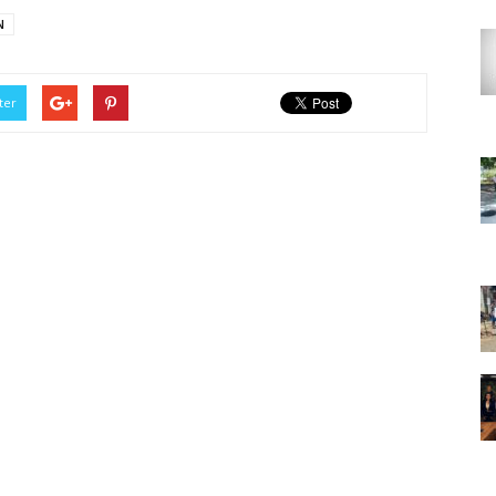
N
ter