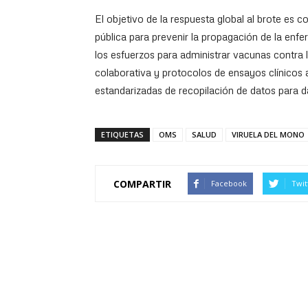
El objetivo de la respuesta global al brote es c
pública para prevenir la propagación de la en
los esfuerzos para administrar vacunas contra l
colaborativa y protocolos de ensayos clínicos
estandarizadas de recopilación de datos para da
ETIQUETAS
OMS
SALUD
VIRUELA DEL MONO
COMPARTIR
Facebook
Twit