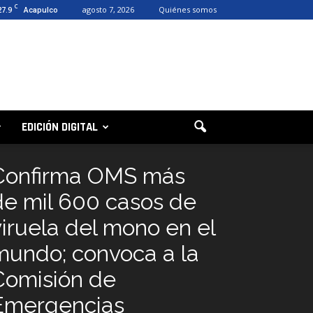
C
27.9
agosto 7, 2026
Quiénes somos
Acapulco
EDICIÓN DIGITAL
Confirma OMS más
de mil 600 casos de
viruela del mono en el
mundo; convoca a la
Comisión de
Emergencias