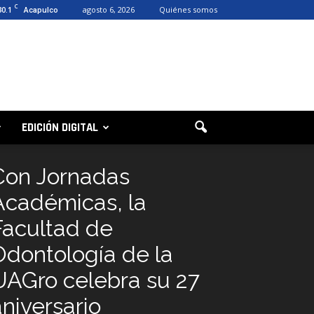
C
30.1
agosto 6, 2026
Quiénes somos
Acapulco
EDICIÓN DIGITAL
Con Jornadas
Académicas, la
Facultad de
Odontología de la
UAGro celebra su 27
aniversario