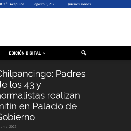
C
31.3
agosto 5, 2026
Quiénes somos
Acapulco
EDICIÓN DIGITAL
Chilpancingo: Padres
e los 43 y
normalistas realizan
mitin en Palacio de
Gobierno
 junio, 2022