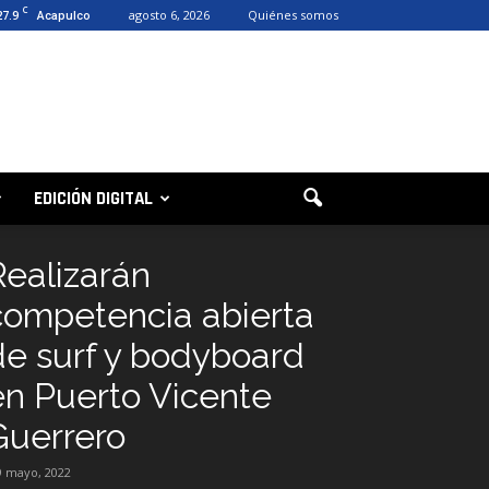
C
27.9
agosto 6, 2026
Quiénes somos
Acapulco
EDICIÓN DIGITAL
Realizarán
competencia abierta
de surf y bodyboard
en Puerto Vicente
Guerrero
9 mayo, 2022