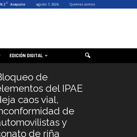
C
26.2
agosto 7, 2026
Quiénes somos
Acapulco
EDICIÓN DIGITAL
Bloqueo de
elementos del IPAE
eja caos vial,
inconformidad de
automovilistas y
conato de riña