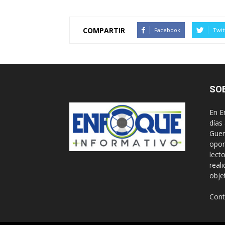
COMPARTIR
Facebook
Twit
SO
En E
días
Guer
opor
lect
real
obje
Cont