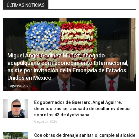
ÚLTIMAS NOTICIAS
Miguel Ángel Godínez Muñoz, abogado
acapulqueño con reconocimiento Internacional,
asiste por invitación de la Embajada de Estados
Unidos en México
6 agosto, 2026
Ex gobernador de Guerrero, Ángel Aguirre,
detenido tras ser acusado de ocultar evidencia
sobre los 43 de Ayotzinapa
6 agosto, 2026
Con obras de drenaje sanitario, cumple el alcalde