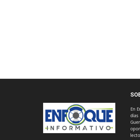
SO
En E
días
Guer
opor
lect