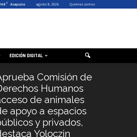
C
24.8
agosto 8, 2026
Quiénes somos
Acapulco
EDICIÓN DIGITAL
Aprueba Comisión de
Derechos Humanos
acceso de animales
de apoyo a espacios
públicos y privados,
destaca Yoloczin