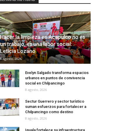
Hacer la limpieza en Acapulco no es
un trabajo, es una labor social:
Leticia Lozano
8 agosto, 2026
Evelyn Salgado transforma espacios
urbanos en puntos de convivencia
social en Chilpancingo
8 agosto, 2026
Sectur Guerrero y sector turístico
suman esfuerzos para fortalecer a
Chilpancingo como destino
8 agosto, 2026
Iguala fortalece su infraestructura