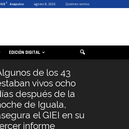
C
24.8
agosto 8, 2026
Quiénes somos
Acapulco
EDICIÓN DIGITAL
Algunos de los 43
estaban vivos ocho
días después de la
noche de Iguala,
asegura el GIEI en su
tercer informe