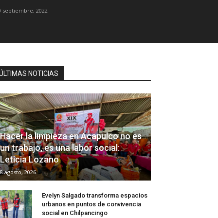
0 septiembre, 2022
ÚLTIMAS NOTICIAS
Hacer la limpieza en Acapulco no es
un trabajo, es una labor social:
Leticia Lozano
8 agosto, 2026
Evelyn Salgado transforma espacios
urbanos en puntos de convivencia
social en Chilpancingo