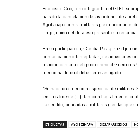
Francisco Cox, otro integrante del GIEI, subr
ha sido la cancelación de las órdenes de aprehe
Ayotzinapa contra militares y exfuncionarios 
Trejo, quien debdo a eso presentó su renuncia.
En su participación, Claudia Paz y Paz dijo qu
comunicación interceptadas, de actividades con
relación cercana del grupo criminal Guerreros U
menciona, lo cual debe ser investigado.
“Se hace una mención específica de militares.
lee literalmente (…); también hay al menos cu
su sentido, brindadas a militares y en las que 
ETIQUETAS
AYOTZINAPA
DESAPARECIDOS
N