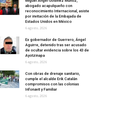
Miguel Ángel Godínez Muñoz,
abogado acapulqueño con
reconocimiento Internacional, asiste
por invitación de la Embajada de
Estados Unidos en México
6 agosto, 2026
Ex gobernador de Guerrero, Ángel
Aguirre, detenido tras ser acusado
de ocultar evidencia sobre los 43 de
Ayotzinapa
6 agosto, 2026
Con obras de drenaje sanitario,
cumple el alcalde Erik Catalán
compromisos con las colonias
Infonavit y Familiar
6 agosto, 2026