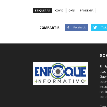
ETIQUETAS
COVID
OMS
PANDEMIA
COMPARTIR
Facebook
Twit
SO
En E
días
Guer
opor
lect
real
obje
Cont