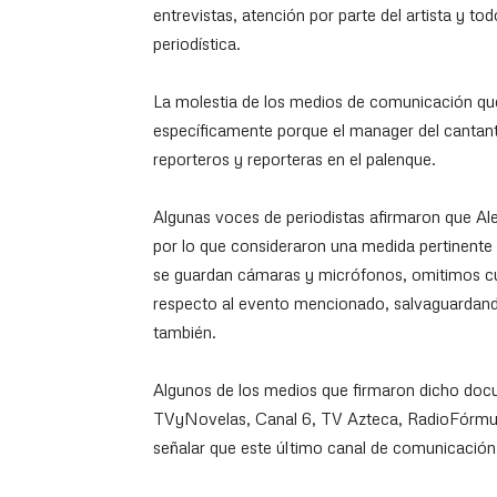
entrevistas, atención por parte del artista y t
periodística.
La molestia de los medios de comunicación que
específicamente porque el manager del cantant
reporteros y reporteras en el palenque.
Algunas voces de periodistas afirmaron que Ale
por lo que consideraron una medida pertinente n
se guardan cámaras y micrófonos, omitimos cu
respecto al evento mencionado, salvaguardando 
también.
Algunos de los medios que firmaron dicho docu
TVyNovelas, Canal 6, TV Azteca, RadioFórmul
señalar que este último canal de comunicació