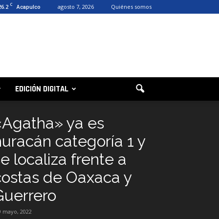
C
26.2
agosto 7, 2026
Quiénes somos
Acapulco
EDICIÓN DIGITAL
«Agatha» ya es
huracán categoría 1 y
e localiza frente a
costas de Oaxaca y
Guerrero
9 mayo, 2022