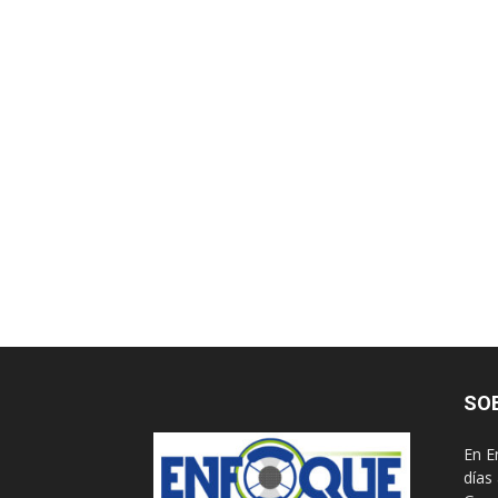
SO
En E
días