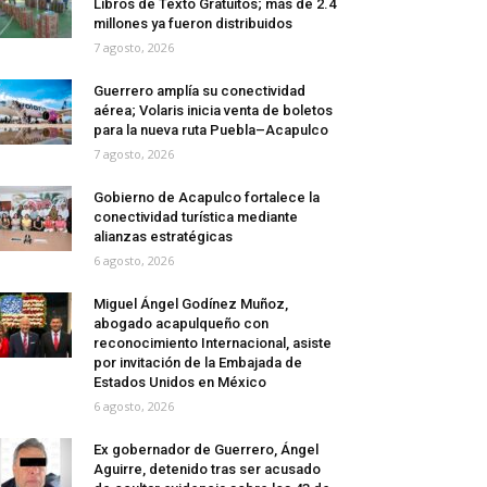
Libros de Texto Gratuitos; más de 2.4
millones ya fueron distribuidos
7 agosto, 2026
Guerrero amplía su conectividad
aérea; Volaris inicia venta de boletos
para la nueva ruta Puebla–Acapulco
7 agosto, 2026
Gobierno de Acapulco fortalece la
conectividad turística mediante
alianzas estratégicas
6 agosto, 2026
Miguel Ángel Godínez Muñoz,
abogado acapulqueño con
reconocimiento Internacional, asiste
por invitación de la Embajada de
Estados Unidos en México
6 agosto, 2026
Ex gobernador de Guerrero, Ángel
Aguirre, detenido tras ser acusado