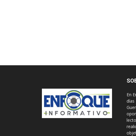
SO
En E
días
Guer
opor
lect
real
obje