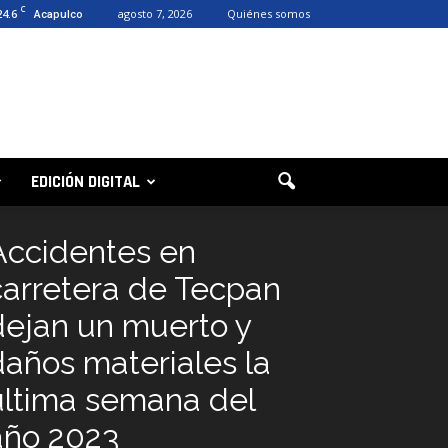
C
24.6
agosto 7, 2026
Quiénes somos
Acapulco
EDICIÓN DIGITAL
Accidentes en
carretera de Tecpan
dejan un muerto y
daños materiales la
última semana del
año 2023