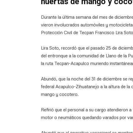
huertas de mango y coco
Durante la última semana del mes de diciembr
vieron involucrados automóviles y motocicleta
Protección Civil de Tecpan Francisco Lira Soto
Lira Soto, recordó que el pasado 25 de diciemb
del entronque a la comunidad de Llano de la Pu
la ruta Tecpan-Acapulco muriendo instantáneam
Abundó, que la noche del 31 de diciembre se repo
federal Acapulco-Zihuatanejo a la altura de la
mango y cocotero.
Refirió que el personal a su cargo atendieron 
motor o neumáticos quedando varados por vari
Abundó que el operativo vacacional se manten