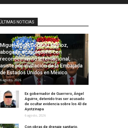
ÚLTIMAS NOTICIAS
Miguel Ángel Godínez Muñoz,
abogado acapulqueño con
reconocimiento Internacional,
asiste por invitación de la Embajada
de Estados Unidos en México
6 agosto, 2026
Ex gobernador de Guerrero, Ángel
Aguirre, detenido tras ser acusado
de ocultar evidencia sobre los 43 de
Ayotzinapa
6 agosto, 2026
Con obras de drenaje sanitario,