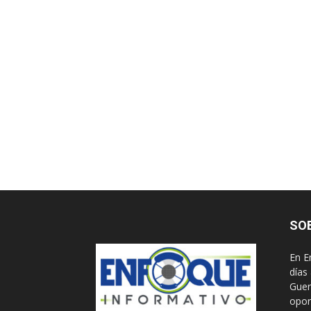
SO
En E
días
Guer
opor