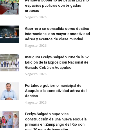
Renueva Gobierno de Leticia Lozano
espacios públicos con brigadas
urbanas
5 agosto, 2026
Guerrero se consolida como destino
internacional con mayor conectividad
aérea y eventos de clase mundial
5 agosto, 2026
Inaugura Evelyn Salgado Pineda la 62
Edición de la Exposición Nacional de
Ganado Cebú en Acapulco
5 agosto, 2026
Fortalece gobierno municipal de
Acapulco la conectividad aérea del
destino
4 agosto, 2026
Evelyn Salgado supervisa
construcción de una nueva escuela
primaria en Zumpango del Río con
casi 20 mdp de inversión