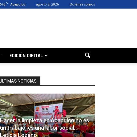
C
24.6
agosto 8, 2026
Quiénes somos
Acapulco
EDICIÓN DIGITAL
ÚLTIMAS NOTICIAS
Hacer la limpieza en Acapulco no es
un trabajo, es una labor social:
Leticia Lozano