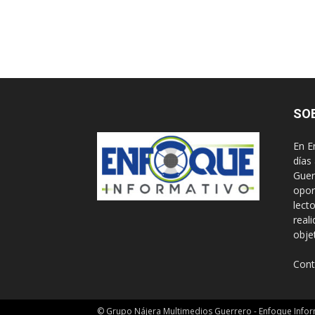
SO
En E
días
Guer
opor
lect
real
obje
Cont
© Grupo Nájera Multimedios Guerrero - Enfoque Infor